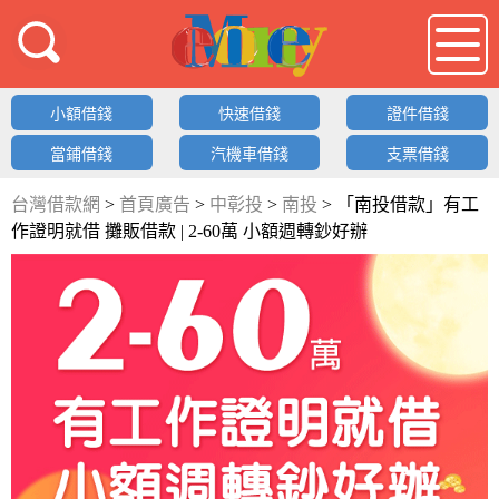
借錢LOGO
小額借錢
快速借錢
證件借錢
當鋪借錢
汽機車借錢
支票借錢
台灣借款網
>
首頁廣告
>
中彰投
>
南投
>
「南投借款」有工
作證明就借 攤販借款 | 2-60萬 小額週轉鈔好辦