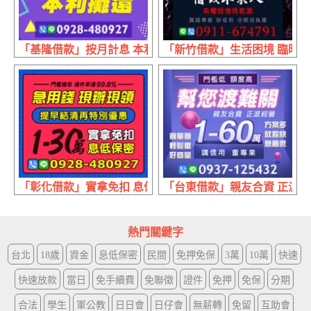
「基隆借款」按月計息 本利攤還 | 專業誠信
「新竹借款」生活困境 臨時急用
「彰化借款」實拿免扣 息低保密 | 1~30萬 急用錢現辦現
「台東借款」親友合資 正派經營 
熱門關鍵字
台北
18歲
資金
息低保密
民間
免押免保
3萬
10萬
快速
快速放款
當日
免手續費
免聯徵
證件
免押
免保
分期
合法
學生
軍公教
日日會
日仔會
無薪轉
免留
互助會