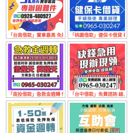
「台南借款」實拿最高 免押免保 | 30萬內 首借優惠
「桃園借款」健保卡借貸 專業辦理
「南投借款」急救金週轉 借幾天算幾天 | 借3萬 實拿29700元
「台中借款」免費諮詢 線上辦