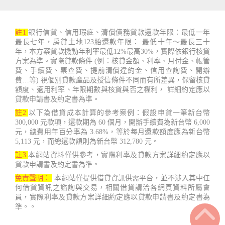
註1
銀行信貸、信用瑕疵、清償債務貸款還款年限：最低一年
最長七年，房貸土地123胎還款年限： 最低十年～最長三十
年，本方案貸款機動年利率最低12%最高30%，實際依銀行核貸
方案為準。實際貸款條件 (例：核貸金額、利率、月付金、帳管
費、手續費、票查費、提前清償違約金、信用查詢費、開辦
費…等) 視個別貸款產品及授信條件不同而有所差異，保留核貸
額度、適用利率、年限期數與核貸與否之權利， 詳細約定應以
貸款申請書及約定書為準。
註2
以下為借貸成本計算的參考案例：假設申貸一筆新台幣
300,000 元款項，還款期為 60 個月，開辦手續費為新台幣 6,000
元，總費用年百分率為 3.68%，等於每月還款額度應為新台幣
5,113 元，而總還款額則為新台幣 312,780 元。
註3
本網站資料僅供參考，實際利率及貸款方案詳細約定應以
貸款申請書及約定書為準。
免責聲明：
本網站僅提供借貸資訊供需平台，並不涉入其中任
何借貸資訊之諮詢與交易，相關借貸請洽各網頁資料所屬會
員，實際利率及貸款方案詳細約定應以貸款申請書及約定書為
準。。