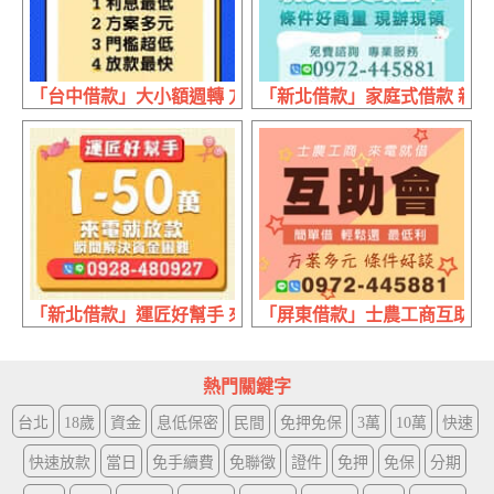
「台中借款」大小額週轉 方案多元 | 利息最低 門檻最低放
「新北借款」家庭式借款 親友合
「新北借款」運匠好幫手 來電就放款 | 1~50萬 瞬間解決資
「屏東借款」士農工商互助會 來
熱門關鍵字
台北
18歲
資金
息低保密
民間
免押免保
3萬
10萬
快速
快速放款
當日
免手續費
免聯徵
證件
免押
免保
分期