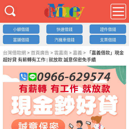
借錢LOGO
小額借錢
快速借錢
證件借錢
當鋪借錢
汽機車借錢
支票借錢
台灣借款網
>
首頁廣告
>
雲嘉南
>
嘉義
>
「嘉義借款」現金
超好貸 有薪轉有工作 | 就放款 誠意保密免手續