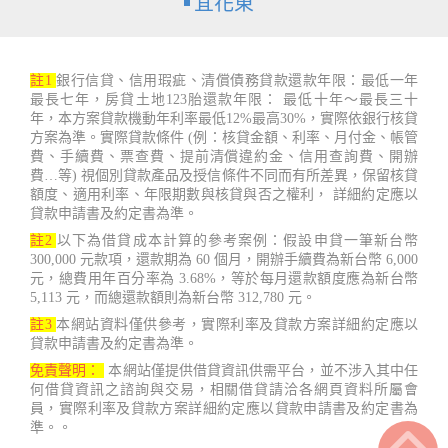
宜花東
註1
銀行信貸、信用瑕疵、清償債務貸款還款年限：最低一年
最長七年，房貸土地123胎還款年限： 最低十年～最長三十
年，本方案貸款機動年利率最低12%最高30%，實際依銀行核貸
方案為準。實際貸款條件 (例：核貸金額、利率、月付金、帳管
費、手續費、票查費、提前清償違約金、信用查詢費、開辦
費…等) 視個別貸款產品及授信條件不同而有所差異，保留核貸
額度、適用利率、年限期數與核貸與否之權利， 詳細約定應以
貸款申請書及約定書為準。
註2
以下為借貸成本計算的參考案例：假設申貸一筆新台幣
300,000 元款項，還款期為 60 個月，開辦手續費為新台幣 6,000
元，總費用年百分率為 3.68%，等於每月還款額度應為新台幣
5,113 元，而總還款額則為新台幣 312,780 元。
註3
本網站資料僅供參考，實際利率及貸款方案詳細約定應以
貸款申請書及約定書為準。
免責聲明：
本網站僅提供借貸資訊供需平台，並不涉入其中任
何借貸資訊之諮詢與交易，相關借貸請洽各網頁資料所屬會
員，實際利率及貸款方案詳細約定應以貸款申請書及約定書為
準。。