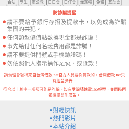
合法
學生
軍公教
日日會
日仔會
無薪轉
免留
互助會
防詐騙提醒
請不要給予銀行存摺及提款卡，以免成為詐騙
集團的共犯。
任何類型儲值點數換現金都是詐騙！
事先給付任何名義費用都是詐騙！
請不要提供門號或手機驗證碼！
勿依照他人指示操作ATM、或匯款！
請勿理會號稱來自台灣借款.net官方人員要你貸款的，台灣借款.net只
有經營廣告。
符合以上其中一項都可能是詐騙。如有受騙請速電165報案，並同時回
報檢舉該則廣告。
財經快訊
熱門影片
本站介紹