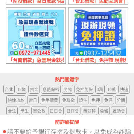
「南投借款」當日放款 保證借 | 免押免保 息低保密
「台北借款」民間互助會 | 本
「台南借款」急需現金就找我 證件超速貸 | 60萬內 來電立
「台北借款」免押證 現辦現領 
熱門關鍵字
台北
18歲
資金
息低保密
民間
免押免保
3萬
10萬
快速
快速放款
當日
免手續費
免聯徵
證件
免押
免保
分期
合法
學生
軍公教
日日會
日仔會
無薪轉
免留
互助會
防詐騙提醒
請不要給予銀行存摺及提款卡，以免成為詐騙