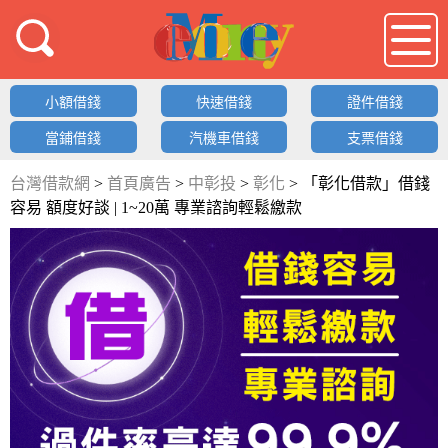
借錢LOGO
小額借錢
快速借錢
證件借錢
當鋪借錢
汽機車借錢
支票借錢
台灣借款網
>
首頁廣告
>
中彰投
>
彰化
>
「彰化借款」借錢
容易 額度好談 | 1~20萬 專業諮詢輕鬆繳款