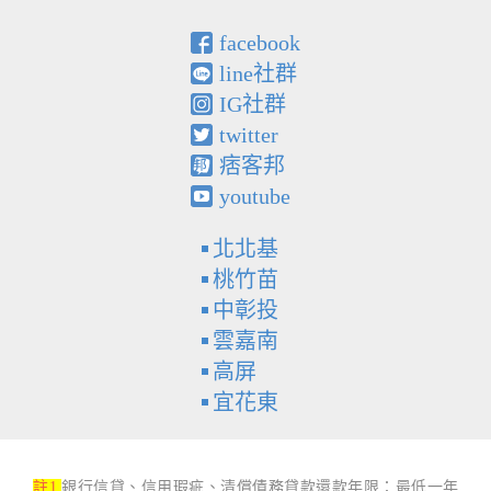
facebook
line社群
IG社群
twitter
痞客邦
youtube
北北基
桃竹苗
中彰投
雲嘉南
高屏
宜花東
註1
銀行信貸、信用瑕疵、清償債務貸款還款年限：最低一年