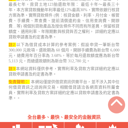
最長七年，房貸土地123胎還款年限： 最低十年～最長三十
年，本方案貸款機動年利率最低12%最高30%，實際依銀行核貸
方案為準。實際貸款條件 (例：核貸金額、利率、月付金、帳管
費、手續費、票查費、提前清償違約金、信用查詢費、開辦
費…等) 視個別貸款產品及授信條件不同而有所差異，保留核貸
額度、適用利率、年限期數與核貸與否之權利， 詳細約定應以
貸款申請書及約定書為準。
註2
以下為借貸成本計算的參考案例：假設申貸一筆新台幣
300,000 元款項，還款期為 60 個月，開辦手續費為新台幣 6,000
元，總費用年百分率為 3.68%，等於每月還款額度應為新台幣
5,113 元，而總還款額則為新台幣 312,780 元。
註3
本網站資料僅供參考，實際利率及貸款方案詳細約定應以
貸款申請書及約定書為準。
免責聲明：
本網站僅提供借貸資訊供需平台，並不涉入其中任
何借貸資訊之諮詢與交易，相關借貸請洽各網頁資料所屬會
員，實際利率及貸款方案詳細約定應以貸款申請書及約定書為
準。。
全台最多、最快、最安全的金融資訊
台灣借款.net Copyright ©2022 - 2023 鑫睿開發有限公司 407台