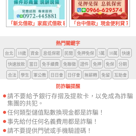
「新北借款」家庭式借款 親友合資最低利率 | 條件好商量 
「台中借款」現金便利貸 軍人
熱門關鍵字
台北
18歲
資金
息低保密
民間
免押免保
3萬
10萬
快速
快速放款
當日
免手續費
免聯徵
證件
免押
免保
分期
合法
學生
軍公教
日日會
日仔會
無薪轉
免留
互助會
防詐騙提醒
請不要給予銀行存摺及提款卡，以免成為詐騙
集團的共犯。
任何類型儲值點數換現金都是詐騙！
事先給付任何名義費用都是詐騙！
請不要提供門號或手機驗證碼！