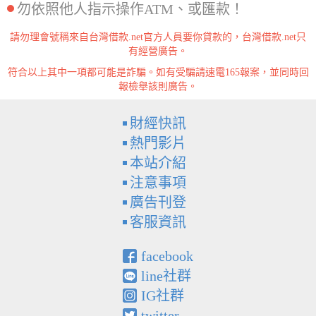
勿依照他人指示操作ATM、或匯款！
請勿理會號稱來自台灣借款.net官方人員要你貸款的，台灣借款.net只
有經營廣告。
符合以上其中一項都可能是詐騙。如有受騙請速電165報案，並同時回
報檢舉該則廣告。
財經快訊
熱門影片
本站介紹
注意事項
廣告刊登
客服資訊
facebook
line社群
IG社群
twitter