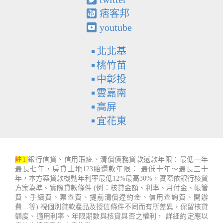
痞客邦
youtube
北北基
桃竹苗
中彰投
雲嘉南
高屏
宜花東
註1
銀行信貸、信用瑕疵、清償債務貸款還款年限：最低一年
最長七年，房貸土地123胎還款年限： 最低十年～最長三十
年，本方案貸款機動年利率最低12%最高30%，實際依銀行核貸
方案為準。實際貸款條件 (例：核貸金額、利率、月付金、帳管
費、手續費、票查費、提前清償違約金、信用查詢費、開辦
費…等) 視個別貸款產品及授信條件不同而有所差異，保留核貸
額度、適用利率、年限期數與核貸與否之權利， 詳細約定應以