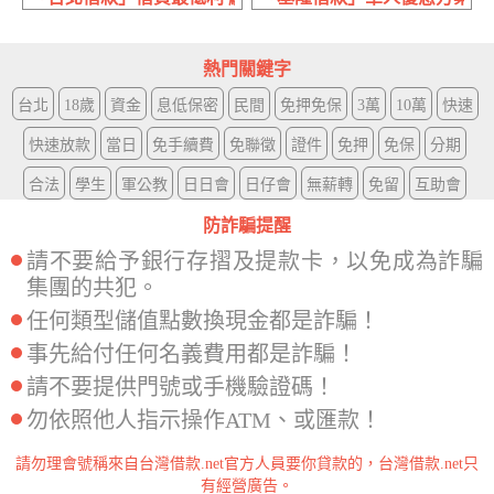
熱門關鍵字
台北
18歲
資金
息低保密
民間
免押免保
3萬
10萬
快速
快速放款
當日
免手續費
免聯徵
證件
免押
免保
分期
合法
學生
軍公教
日日會
日仔會
無薪轉
免留
互助會
防詐騙提醒
請不要給予銀行存摺及提款卡，以免成為詐騙
集團的共犯。
任何類型儲值點數換現金都是詐騙！
事先給付任何名義費用都是詐騙！
請不要提供門號或手機驗證碼！
勿依照他人指示操作ATM、或匯款！
請勿理會號稱來自台灣借款.net官方人員要你貸款的，台灣借款.net只
有經營廣告。