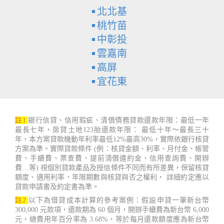
北北基
桃竹苗
中彰投
雲嘉南
高屏
宜花東
註1
銀行信貸、信用瑕疵、清償債務貸款還款年限：最低一年
最長七年，房貸土地123胎還款年限： 最低十年～最長三十
年，本方案貸款機動年利率最低12%最高30%，實際依銀行核貸
方案為準。實際貸款條件 (例：核貸金額、利率、月付金、帳管
費、手續費、票查費、提前清償違約金、信用查詢費、開辦
費…等) 視個別貸款產品及授信條件不同而有所差異，保留核貸
額度、適用利率、年限期數與核貸與否之權利， 詳細約定應以
貸款申請書及約定書為準。
註2
以下為借貸成本計算的參考案例：假設申貸一筆新台幣
300,000 元款項，還款期為 60 個月，開辦手續費為新台幣 6,000
元，總費用年百分率為 3.68%，等於每月還款額度應為新台幣