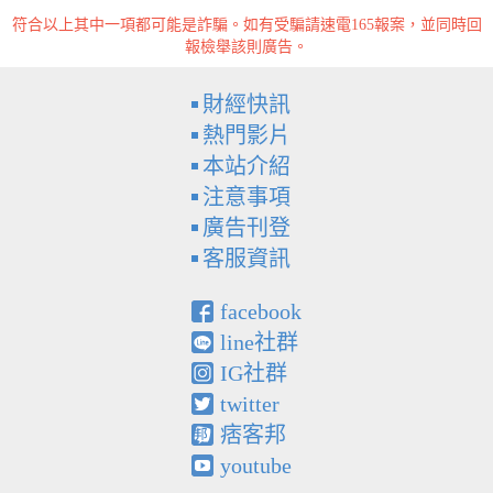
符合以上其中一項都可能是詐騙。如有受騙請速電165報案，並同時回
報檢舉該則廣告。
財經快訊
熱門影片
本站介紹
注意事項
廣告刊登
客服資訊
facebook
line社群
IG社群
twitter
痞客邦
youtube