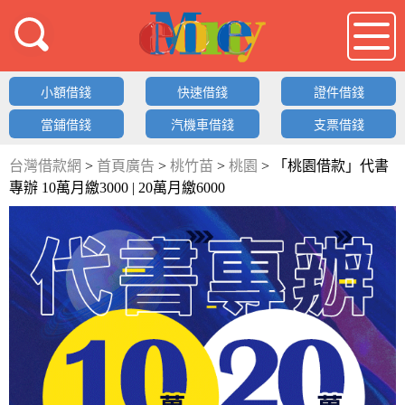
借錢LOGO
小額借錢
快速借錢
證件借錢
當鋪借錢
汽機車借錢
支票借錢
台灣借款網
>
首頁廣告
>
桃竹苗
>
桃園
>
「桃園借款」代書
專辦 10萬月繳3000 | 20萬月繳6000