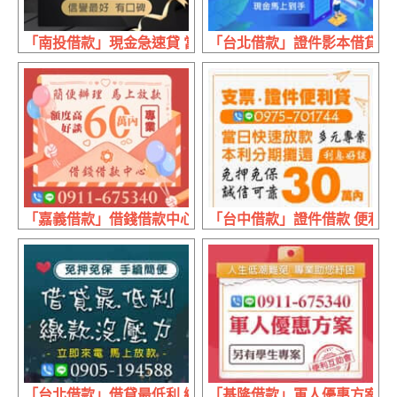
「南投借款」現金急速貸 當日放款 | 手續很簡便 免押又免保
「台北借款」證件影本借貸 線上審
「嘉義借款」借錢借款中心 額度高好談 | 60萬 馬上放款
「台中借款」證件借款 便利貸 
「台北借款」借貸最低利 繳款沒壓力 | 立即來電 馬上放款
「基隆借款」軍人優惠方案 另